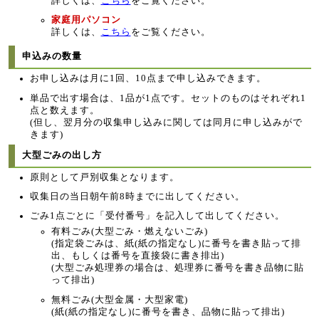
詳しくは、
こちら
をご覧ください。
家庭用パソコン
詳しくは、
こちら
をご覧ください。
申込みの数量
お申し込みは月に1回、10点まで申し込みできます。
単品で出す場合は、1品が1点です。セットのものはそれぞれ1
点と数えます。
(但し、翌月分の収集申し込みに関しては同月に申し込みがで
きます)
大型ごみの出し方
原則として戸別収集となります。
収集日の当日朝午前8時までに出してください。
ごみ1点ごとに「受付番号」を記入して出してください。
有料ごみ(大型ごみ・燃えないごみ)
(指定袋ごみは、紙(紙の指定なし)に番号を書き貼って排
出、もしくは番号を直接袋に書き排出)
(大型ごみ処理券の場合は、処理券に番号を書き品物に貼
って排出)
無料ごみ(大型金属・大型家電)
(紙(紙の指定なし)に番号を書き、品物に貼って排出)