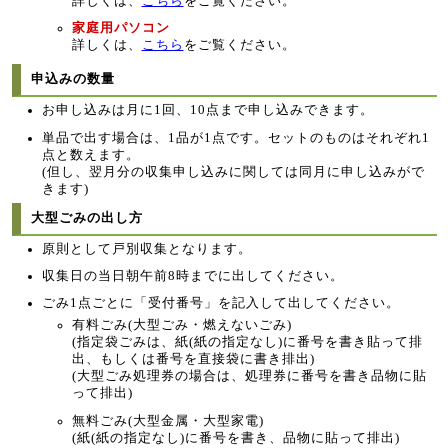
詳しくは、
こちら
をご覧ください。
家庭用パソコン
詳しくは、
こちら
をご覧ください。
申込みの数量
お申し込みは月に1回、10点まで申し込みできます。
単品で出す場合は、1品が1点です。セットのものはそれぞれ1
点と数えます。
(但し、翌月分の収集申し込みに関しては同月に申し込みがで
きます)
大型ごみの出し方
原則として戸別収集となります。
収集日の当日朝午前8時までに出してください。
ごみ1点ごとに「受付番号」を記入して出してください。
有料ごみ(大型ごみ・燃えないごみ)
(指定袋ごみは、紙(紙の指定なし)に番号を書き貼って排
出、もしくは番号を直接袋に書き排出)
(大型ごみ処理券の場合は、処理券に番号を書き品物に貼
って排出)
無料ごみ(大型金属・大型家電)
(紙(紙の指定なし)に番号を書き、品物に貼って排出)